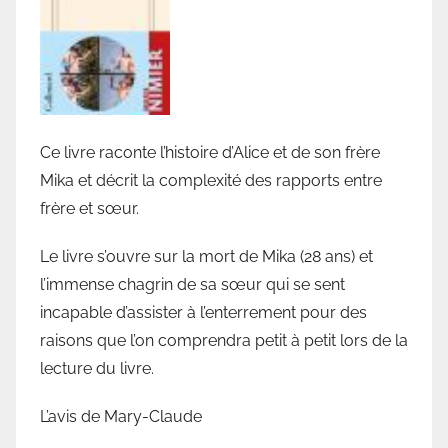
i
o
t
h
è
q
Ce livre raconte l’histoire d’Alice et de son frère
u
Mika et décrit la complexité des rapports entre
e
frère et sœur.
d
e
Le livre s’ouvre sur la mort de Mika (28 ans) et
V
l’immense chagrin de sa sœur qui se sent
a
incapable d’assister à l’enterrement pour des
l
l
raisons que l’on comprendra petit à petit lors de la
o
lecture du livre.
r
L’avis de Mary-Claude
b
e