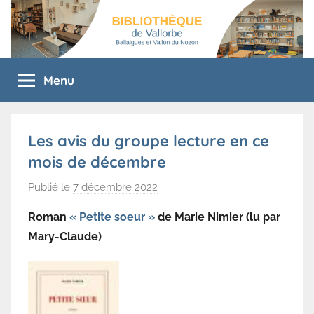
Aller
au
contenu
Bibliothèque
bibliothèque
Menu
de
de
vallorbe
Vallorbe
Les avis du groupe lecture en ce
mois de décembre
Publié le
7 décembre 2022
p
a
Roman
« Petite soeur »
de Marie Nimier (lu par
r
Mary-Claude)
B
i
b
l