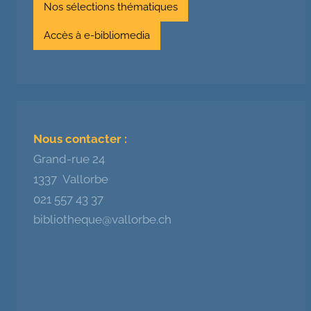
Nos sélections thématiques
Accès à e-bibliomedia
Nous contacter :
Grand-rue 24
1337 Vallorbe
021 557 43 37
bibliotheque@vallorbe.ch