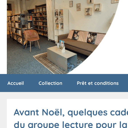
Aller
au
contenu
Bibliothèque
bibliothèque
Accueil
Collection
Prêt et conditions
de
vallorbe
de
Avant Noël, quelques cadea
Vallorbe
du groupe lecture pour la 