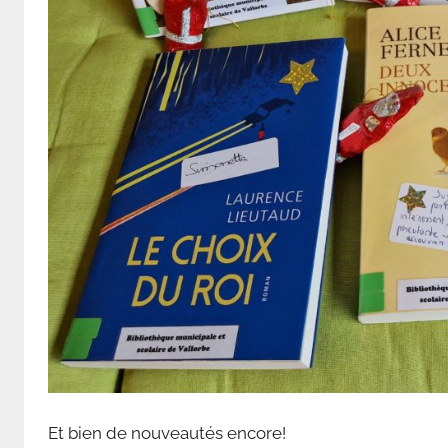
V
a
l
l
o
r
b
e
Et bien de nouveautés encore!