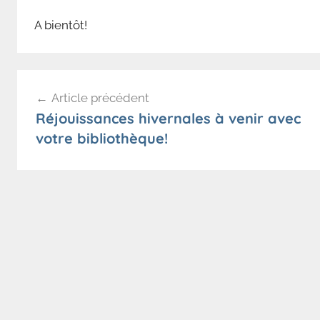
A bientôt!
Navigation
Article précédent
de
Réjouissances hivernales à venir avec
l’article
votre bibliothèque!