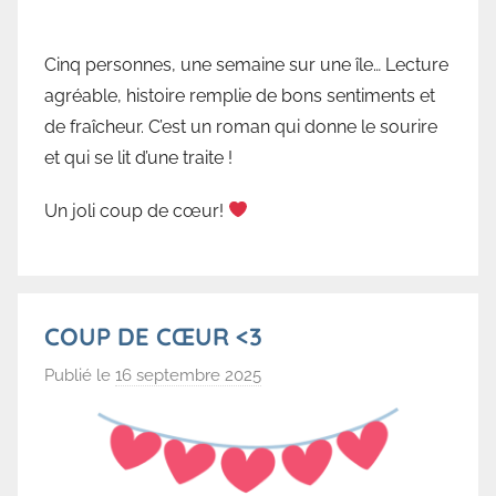
u
e
Cinq personnes, une semaine sur une île… Lecture
d
agréable, histoire remplie de bons sentiments et
e
de fraîcheur. C’est un roman qui donne le sourire
V
et qui se lit d’une traite !
a
l
Un joli coup de cœur!
l
o
r
b
COUP DE CŒUR <3
e
Publié le
16 septembre 2025
p
a
r
B
i