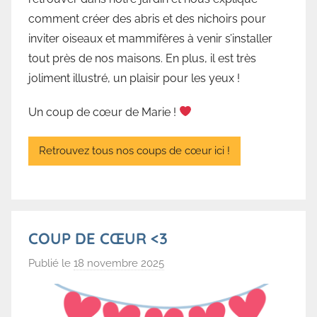
e
comment créer des abris et des nichoirs pour
V
inviter oiseaux et mammifères à venir s’installer
a
tout près de nos maisons. En plus, il est très
l
joliment illustré, un plaisir pour les yeux !
l
o
Un coup de cœur de Marie !
r
b
Retrouvez tous nos coups de cœur ici !
e
COUP DE CŒUR <3
Publié le
18 novembre 2025
p
a
r