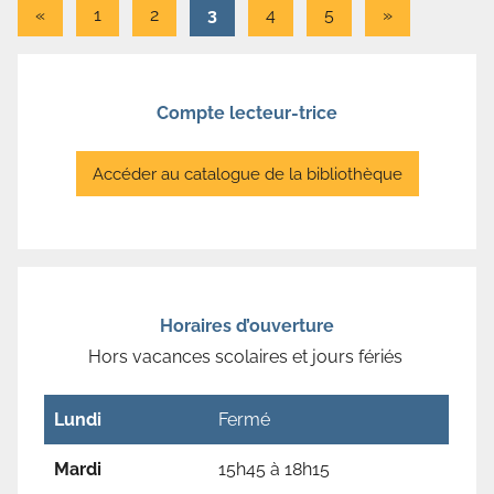
Pagination
Articles
Articles
«
1
2
3
4
5
»
précédents
suivants
des
publications
Compte lecteur-trice
Accéder au catalogue de la bibliothèque
Horaires d’ouverture
Hors vacances scolaires et jours fériés
Lundi
Fermé
Mardi
15h45 à 18h15