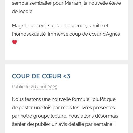
a
semble s’emballer pour Mariam, la nouvelle élève
l
de l’école.
l
o
Magnifique récit sur l’adolescence, l’amitié et
r
l’homosexualité. Immense coup de cœur d’Agnès
b
e
COUP DE CŒUR <3
Publié le
26 août 2025
p
a
Nous testons une nouvelle formule : plutôt que
r
de poster une fois par mois les livres présentés
B
par notre groupe lecture, nous allons désormais
i
(tenter de) publier un avis détaillé par semaine !
b
l