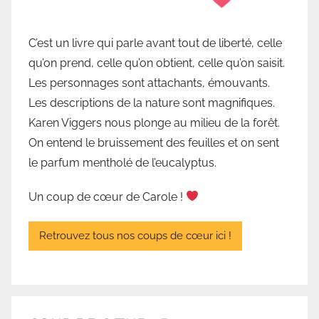
q
u
C’est un livre qui parle avant tout de liberté, celle
e
qu’on prend, celle qu’on obtient, celle qu’on saisit.
d
Les personnages sont attachants, émouvants.
e
Les descriptions de la nature sont magnifiques.
V
Karen Viggers nous plonge au milieu de la forêt.
a
On entend le bruissement des feuilles et on sent
l
le parfum mentholé de l’eucalyptus.
l
o
Un coup de cœur de Carole !
r
b
Retrouvez tous nos coups de cœur ici !
e