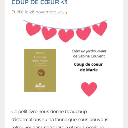
COUP DE CŒUR <3
Publié le
26 novembre 2025
p
a
r
B
i
b
l
i
o
t
h
è
q
u
Ce petit livre nous donne beaucoup
e
d’informations sur la faune que nous pouvons
d
retrouver dans notre jardin et nous explique