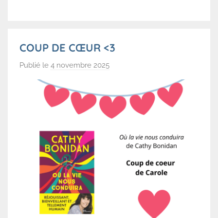
o
r
b
COUP DE CŒUR <3
e
Publié le
4 novembre 2025
p
a
r
B
i
b
l
i
o
t
h
è
q