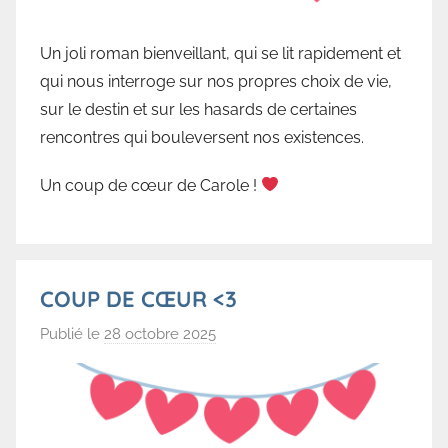
u
e
Un joli roman bienveillant, qui se lit rapidement et
d
qui nous interroge sur nos propres choix de vie,
e
sur le destin et sur les hasards de certaines
V
rencontres qui bouleversent nos existences.
a
l
Un coup de cœur de Carole !
l
o
r
b
COUP DE CŒUR <3
e
Publié le
28 octobre 2025
p
a
r
B
i