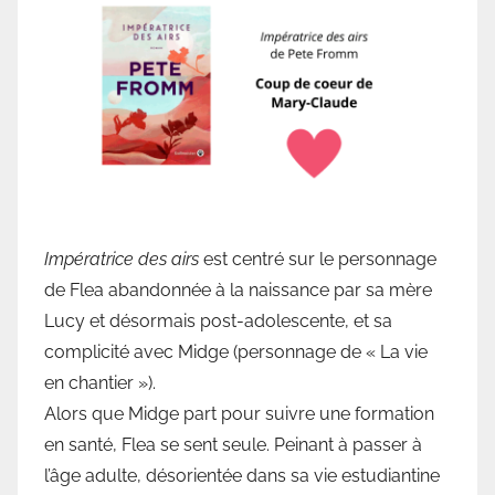
b
l
i
o
t
h
è
q
u
Impératrice des airs
est centré sur le personnage
e
de Flea abandonnée à la naissance par sa mère
d
Lucy et désormais post-adolescente, et sa
e
complicité avec Midge (personnage de « La vie
V
en chantier »).
a
Alors que Midge part pour suivre une formation
l
en santé, Flea se sent seule. Peinant à passer à
l
l’âge adulte, désorientée dans sa vie estudiantine
o