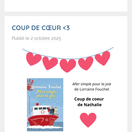
r
b
e
COUP DE CŒUR <3
Publié le
2 octobre 2025
p
a
r
B
i
b
l
i
o
t
h
è
q