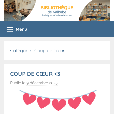
Aller
au
contenu
Bibliothèque
bibliothèque
Menu
de
de
vallorbe
Vallorbe
Catégorie :
Coup de cœur
COUP DE CŒUR <3
Publié le
9 décembre 2025
p
a
r
B
i