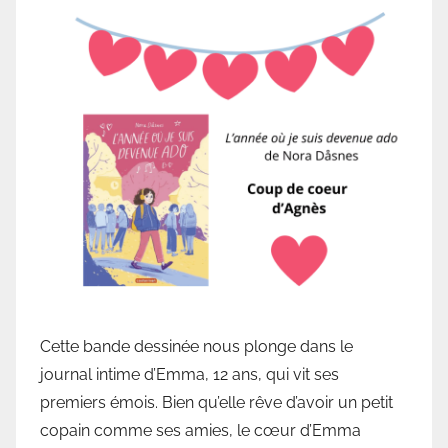
a
r
B
i
b
l
i
o
t
h
è
q
u
Cette bande dessinée nous plonge dans le
e
d
journal intime d’Emma, 12 ans, qui vit ses
e
premiers émois. Bien qu’elle rêve d’avoir un petit
V
copain comme ses amies, le cœur d’Emma