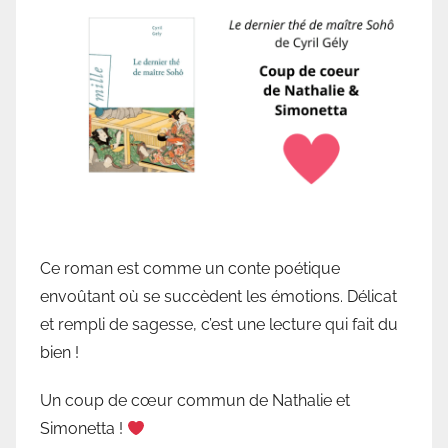
b
l
i
o
t
h
è
q
u
e
Ce roman est comme un conte poétique
d
envoûtant où se succèdent les émotions. Délicat
e
et rempli de sagesse, c’est une lecture qui fait du
V
bien !
a
l
Un coup de cœur commun de Nathalie et
l
Simonetta !
o