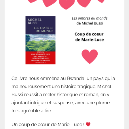
B
i
b
l
i
o
t
h
è
q
u
Ce livre nous emmène au Rwanda, un pays qui a
e
malheureusement une histoire tragique. Michel
d
Bussi réussit à mêler historique et roman, en y
e
ajoutant intrigue et suspense, avec une plume
V
très agréable à lire.
a
l
Un coup de cœur de Marie-Luce !
l