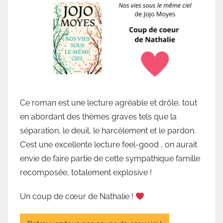
b
l
i
o
t
h
è
q
Ce roman est une lecture agréable et drôle, tout
u
en abordant des thèmes graves tels que la
e
séparation, le deuil, le harcèlement et le pardon.
d
C’est une excellente lecture feel-good , on aurait
e
envie de faire partie de cette sympathique famille
V
a
recomposée, totalement explosive !
l
Un coup de cœur de Nathalie !
l
o